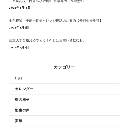
「西尾高校・西尾高校附属中 合格専門 進学塾x」
2026年3月13日
全県模試・中高一貫チャレンジ模試のご案内【外部生受験可】
2026年3月6日
三重大学合格おめでとう！今日は美味い酒飲むわ。
2026年3月6日
カテゴリー
tips
カレンダー
塾の様子
塾生の声
実績