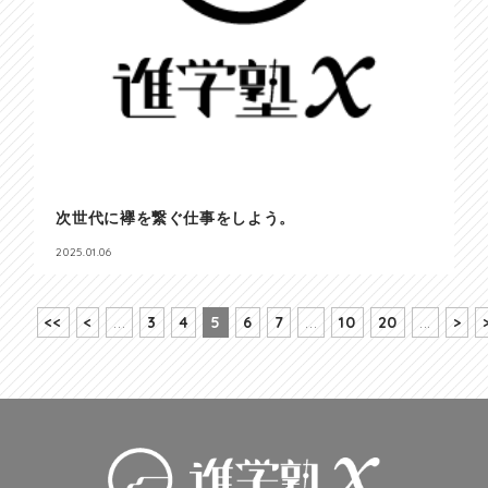
次世代に襷を繋ぐ仕事をしよう。
2025.01.06
<<
<
...
3
4
5
6
7
...
10
20
...
>