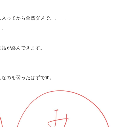
に入ってから全然ダメで。。。」
す。
の話が絡んできます。
んなのを習ったはずです。