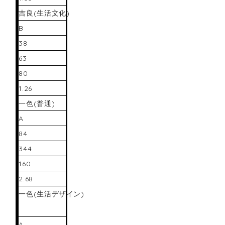
吉良(生活文化)
B
38
63
80
1.26
一色(普通)
A
84
344
160
2.68
一色(生活デザイン)
A