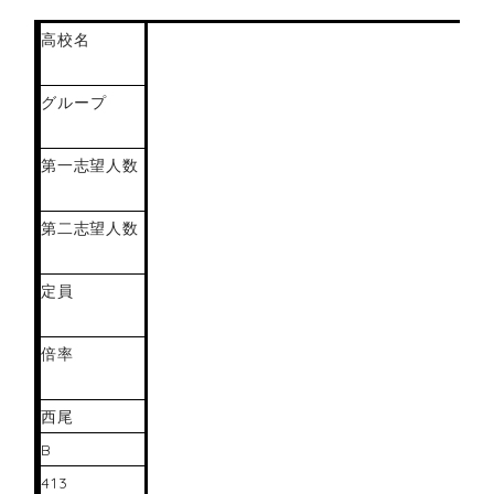
高校名
グループ
第一志望人数
第二志望人数
定員
倍率
西尾
B
413