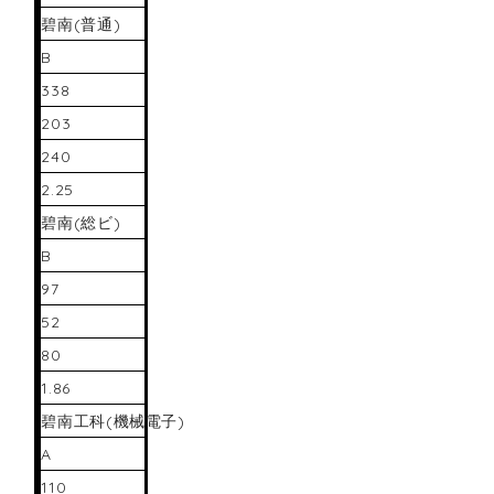
碧南(普通)
B
338
203
240
2.25
碧南(総ビ)
B
97
52
80
1.86
碧南工科(機械電子)
A
110