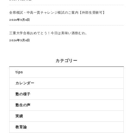
全県模試・中高一貫チャレンジ模試のご案内【外部生受験可】
2026年3月6日
三重大学合格おめでとう！今日は美味い酒飲むわ。
2026年3月6日
カテゴリー
tips
カレンダー
塾の様子
塾生の声
実績
教育論