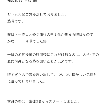
2025.05.29
tips
,
雑談
どうも大変ご無沙汰しておりました。
塾長です。
昨日・一昨日と修学旅行の中３生が集まる曜日なので、
かなーーーり暇でした笑
平日の通常授業の時間帯にこれだけ暇なのは、大学4年の
夏に前身となる塾を開いたとき以来です。
暇すぎたので昔を思い出して、ついつい懐かしい気持ち
に浸ってしまいました。
前身の塾は、生徒2名からスタートしました。